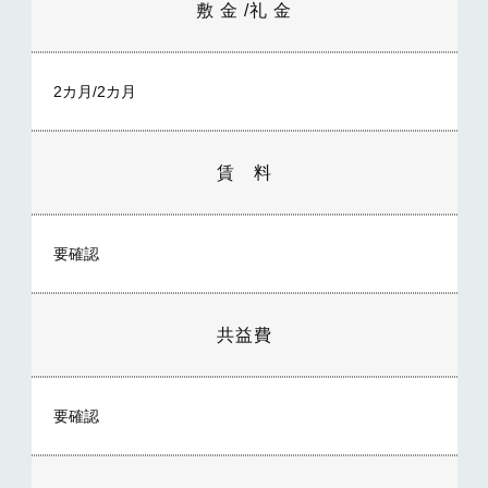
敷 金 /礼 金
2カ月/2カ月
賃 料
要確認
共益費
要確認